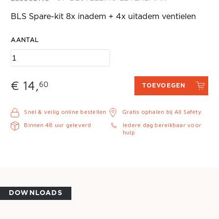
BLS Spare-kit 8x inadem + 4x uitadem ventielen
AANTAL
€ 14,
60
TOEVOEGEN
Snel & veilig online bestellen
Gratis ophalen bij All Safety
Binnen 48 uur geleverd
Iedere dag bereikbaar voor
hulp
DOWNLOADS