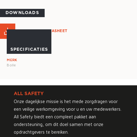
DOWNLOADS
PRODUCT DATASHEET
SPECIFICATIES
MERK
Bolle
ALL SAFETY
Onze dagelijkse missie is het mede zorgdragen voor
een veilige werkomgeving voor u en uw medewerkers.
All Safety biedt een compleet pakket aan
ondersteuning, om dit doel samen met onze
opdrachtgevers te bereiken.