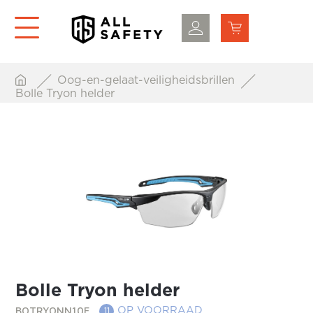
Oog-en-gelaat-veiligheidsbrillen
Bolle Tryon helder
Bolle Tryon helder
BOTRYONN10E
OP VOORRAAD
11