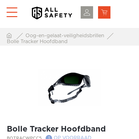
Oog-en-gelaat-veiligheidsbrillen
Bolle Tracker Hoofdband
Bolle Tracker Hoofdband
BOTRACWPCC5
OP VOORRAAD
3