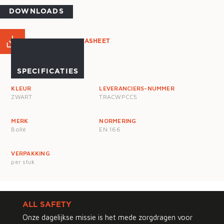
DOWNLOADS
PRODUCT DATASHEET
SPECIFICATIES
KLEUR
LEVERANCIERS-NUMMER
ZWART
TRACWPCC5
MERK
NORMERING
Bollé
EN 166
VERPAKKING
per stuk
ALL SAFETY
Onze dagelijkse missie is het mede zorgdragen voor