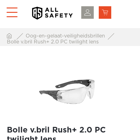
Oog-en-gelaat-veiligheidsbrillen
Bolle v.bril Rush+ 2.0 PC twilight lens
Bolle v.bril Rush+ 2.0 PC
twilight lens