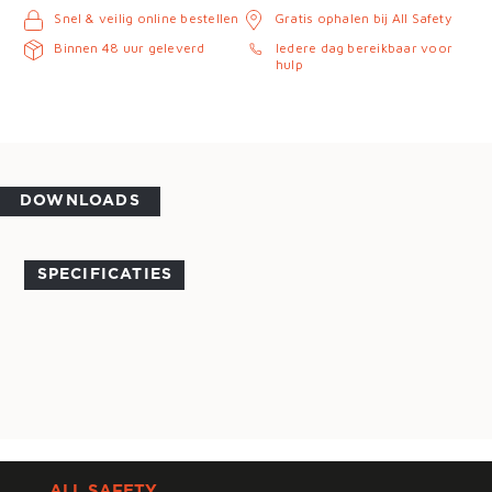
Snel & veilig online bestellen
Gratis ophalen bij All Safety
Binnen 48 uur geleverd
Iedere dag bereikbaar voor
hulp
DOWNLOADS
SPECIFICATIES
ALL SAFETY