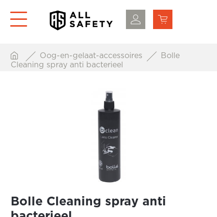
Oog-en-gelaat-accessoires
Bolle
Cleaning spray anti bacterieel
Bolle Cleaning spray anti
bacterieel