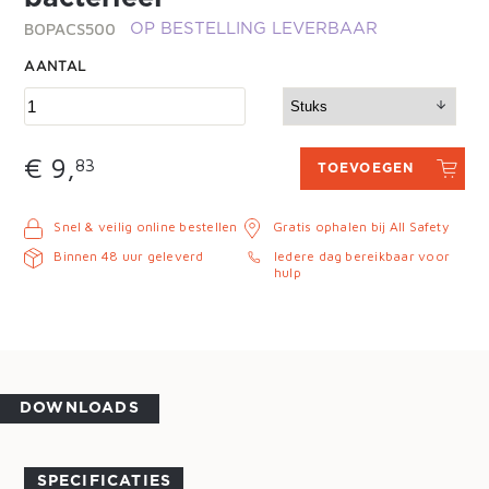
BOPACS500
OP BESTELLING LEVERBAAR
AANTAL
€ 9,
83
TOEVOEGEN
Snel & veilig online bestellen
Gratis ophalen bij All Safety
Binnen 48 uur geleverd
Iedere dag bereikbaar voor
hulp
DOWNLOADS
SPECIFICATIES