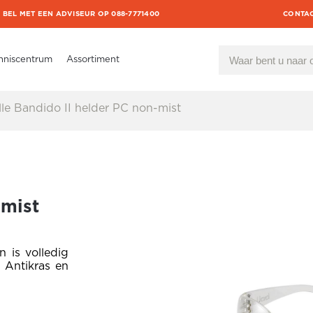
BEL MET EEN ADVISEUR OP 088-7771400
CONTA
nniscentrum
Assortiment
le Bandido II helder PC non-mist
-mist
 is volledig
 Antikras en