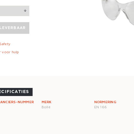
 LEVERBAAR
 Safety
r voor hulp
ECIFICATIES
RANCIERS-NUMMER
MERK
NORMERING
Bollé
EN 166