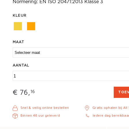
Normering: EN ISO 20471:2013 Klasse 3
KLEUR
MAAT
AANTAL
€ 76,
16
TOE
Snel & veilig online bestellen
Gratis ophalen bij All
Binnen 48 uur geleverd
Iedere dag bereikbaa