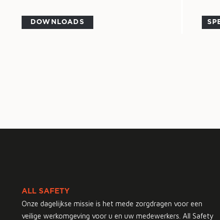
DOWNLOADS
SP
ALL SAFETY
Onze dagelijkse missie is het mede zorgdragen voor een
veilige werkomgeving voor u en uw medewerkers. All Safety