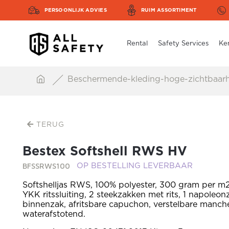
PERSOONLIJK ADVIES
RUIM ASSORTIMENT
Rental
Safety Services
Ke
Beschermende-kleding-hoge-zichtbaar
TERUG
Bestex Softshell RWS HV
BFSSRWS100
OP BESTELLING LEVERBAAR
Softshelljas RWS, 100% polyester, 300 gram per m2
YKK ritssluiting, 2 steekzakken met rits, 1 napoleonz
binnenzak, afritsbare capuchon, verstelbare manche
waterafstotend.