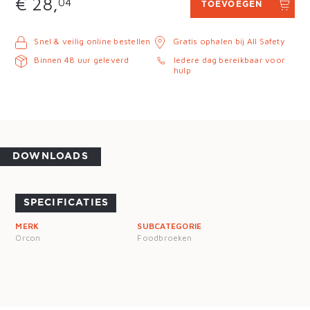
€ 28,
04
TOEVOEGEN
Snel & veilig online bestellen
Gratis ophalen bij All Safety
Binnen 48 uur geleverd
Iedere dag bereikbaar voor
hulp
DOWNLOADS
SPECIFICATIES
MERK
SUBCATEGORIE
Orcon
Foodbroeken