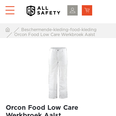
Beschermende-kleding-food-kleding
Orcon Food Low Care Werkbroek Aalst
Orcon Food Low Care
Werkbroek Aalst