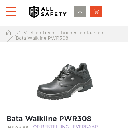
Voet-en-been-schoenen-en-laarzen
Bata Walkline PWR308
Bata Walkline PWR308
BAPWR308
OP BESTELLING LEVERBAAR