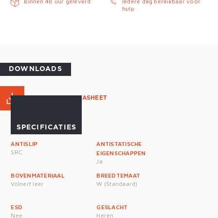
Binnen 48 uur geleverd
Iedere dag bereikbaar voor
hulp
DOWNLOADS
PRODUCT DATASHEET
SPECIFICATIES
ANTISLIP
ANTISTATISCHE
SRC
EIGENSCHAPPEN
Ja
BOVENMATERIAAL
BREEDTEMAAT
Volnerf leer
W (Standaard)
ESD
GESLACHT
Nee
Heren