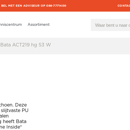
BEL MET EEN ADVISEUR OP 088-7771400
CONTA
nniscentrum
Assortiment
Bata ACT219 hg S3 W
schoen. Deze
slijtvaste PU
alen
g heeft Bata
ne Inside®