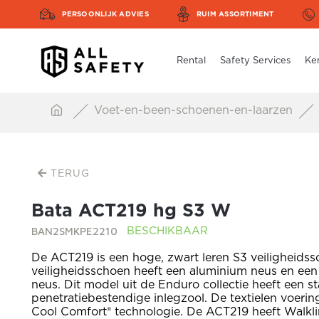
PERSOONLIJK ADVIES
RUIM ASSORTIMENT
Rental
Safety Services
Ke
Voet-en-been-schoenen-en-laarzen
TERUG
Bata ACT219 hg S3 W
BAN2SMKPE2210
BESCHIKBAAR
De ACT219 is een hoge, zwart leren S3 veiligheids
veiligheidsschoen heeft een aluminium neus en een 
neus. Dit model uit de Enduro collectie heeft een st
penetratiebestendige inlegzool. De textielen voerin
Cool Comfort® technologie. De ACT219 heeft Walkli