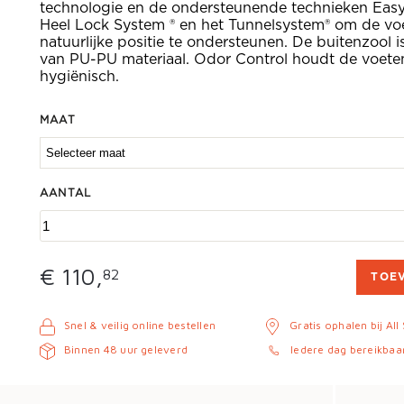
technologie en de ondersteunende technieken Easy 
Heel Lock System ® en het Tunnelsystem® om de voet
natuurlijke positie te ondersteunen. De buitenzool 
van PU-PU materiaal. Odor Control houdt de voeten
hygiënisch.
MAAT
AANTAL
€ 110,
82
TOE
Snel & veilig online bestellen
Gratis ophalen bij All
Binnen 48 uur geleverd
Iedere dag bereikbaa