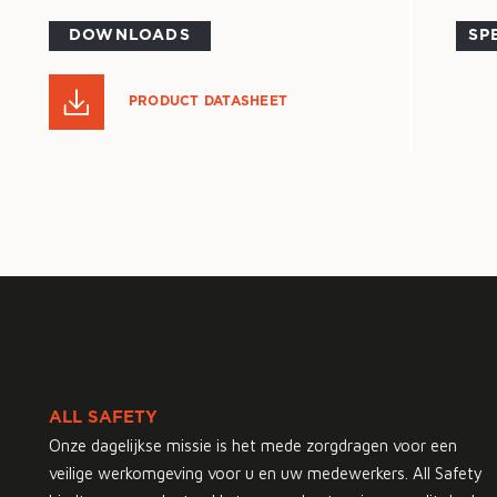
DOWNLOADS
SP
PRODUCT DATASHEET
ALL SAFETY
Onze dagelijkse missie is het mede zorgdragen voor een
veilige werkomgeving voor u en uw medewerkers. All Safety