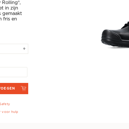
Rolling®,
 in zijn
is gemaakt
 fris en
VOEGEN
 Safety
r voor hulp