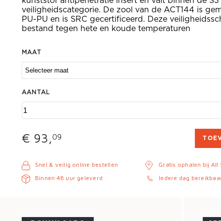
kunststof antipenetratie insert en valt binnen de S3
veiligheidscategorie. De zool van de ACT144 is ge
PU-PU en is SRC gecertificeerd. Deze veiligheidssc
bestand tegen hete en koude temperaturen
MAAT
AANTAL
€ 93,
09
TOE
Snel & veilig online bestellen
Gratis ophalen bij All
Binnen 48 uur geleverd
Iedere dag bereikbaa