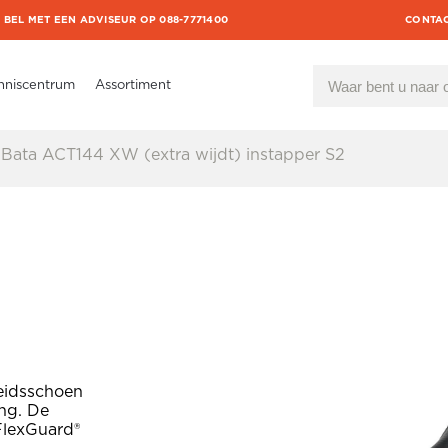
BEL MET EEN ADVISEUR OP 088-7771400
CONTA
nniscentrum
Assortiment
Bata ACT144 XW (extra wijdt) instapper S2
eidsschoen
ing. De
 FlexGuard®