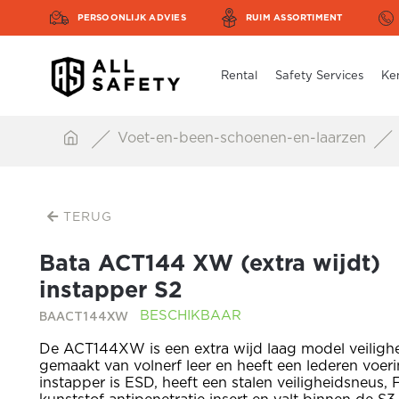
PERSOONLIJK ADVIES
RUIM ASSORTIMENT
Rental
Safety Services
Ke
Voet-en-been-schoenen-en-laarzen
TERUG
Bata ACT144 XW (extra wijdt)
instapper S2
BAACT144XW
BESCHIKBAAR
De ACT144XW is een extra wijd laag model veiligh
gemaakt van volnerf leer en heeft een lederen voer
instapper is ESD, heeft een stalen veiligheidsneus,