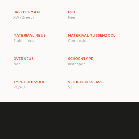
BREEDTEMAAT
ESD
XW (Breed)
Nee
MATERIAAL NEUS
MATERIAAL TUSSENZOOL
Stalen neus
Composiet
OVERNEUS
SCHOENTYPE
Nee
Instapper
TYPE LOOPZOOL
VEILIGHEIDSKLASSE
PU/PU
S3