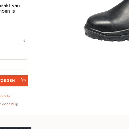
maakt van
hoen is
VOEGEN
 Safety
r voor hulp