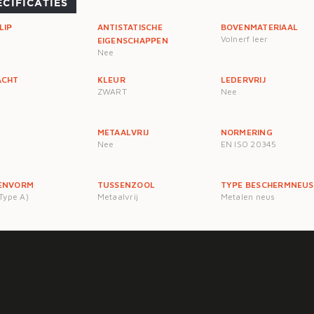
ECIFICATIES
LIP
ANTISTATISCHE
BOVENMATERIAAL
Volnerf leer
EIGENSCHAPPEN
Nee
ACHT
KLEUR
LEDERVRIJ
ZWART
Nee
METAALVRIJ
NORMERING
Nee
EN ISO 20345
ENVORM
TUSSENZOOL
TYPE BESCHERMNEUS
Type A)
Metaalvrij
Metalen neus