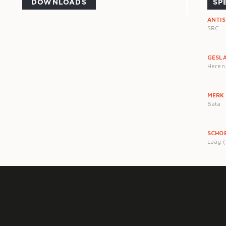
DOWNLOADS
SP
ANTIS
SRC
GESL
Heren
MERK
Bata
SCHO
Laag (