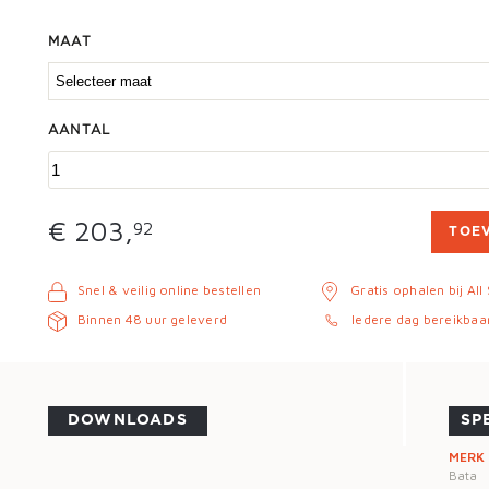
MAAT
AANTAL
€ 203,
92
TOE
Snel & veilig online bestellen
Gratis ophalen bij All
Binnen 48 uur geleverd
Iedere dag bereikbaa
DOWNLOADS
SP
MERK
Bata