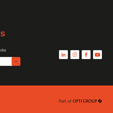
WS
edia.