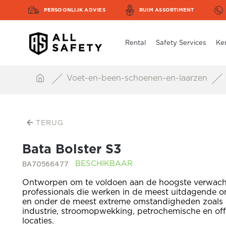
PERSOONLIJK ADVIES
RUIM ASSORTIMENT
Rental
Safety Services
Ke
Voet-en-been-schoenen-en-laarzen
TERUG
Bata Bolster S3
BA70566477
BESCHIKBAAR
Ontworpen om te voldoen aan de hoogste verwach
professionals die werken in de meest uitdagende 
en onder de meest extreme omstandigheden zoals 
industrie, stroomopwekking, petrochemische en of
locaties.