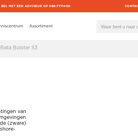
BEL MET EEN ADVISEUR OP 088-7771400
CONTA
nniscentrum
Assortiment
Bata Bolster S3
tingen van
omgevingen
de (zware)
fshore-