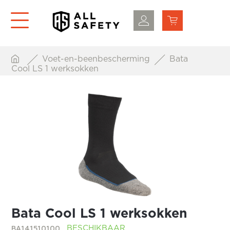
Voet-en-beenbescherming
Bata
Cool LS 1 werksokken
Bata Cool LS 1 werksokken
BA141510100
BESCHIKBAAR