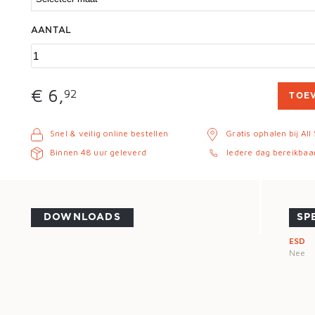
AANTAL
€ 6,
92
TOE
Snel & veilig online bestellen
Gratis ophalen bij All
Binnen 48 uur geleverd
Iedere dag bereikbaa
DOWNLOADS
SP
ESD
Nee