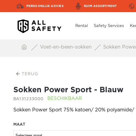
PERSOONLIJK ADVIES
RUIM ASSORTIMENT
Rental
Safety Services
Ke
Voet-en-been-sokken
Sokken Power
TERUG
Sokken Power Sport - Blauw
BA131233000
BESCHIKBAAR
Sokken Power Sport 75% katoen/ 20% polyamide/ 
MAAT