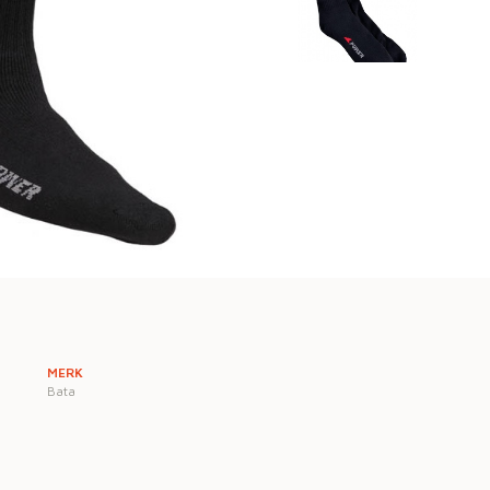
MERK
Bata