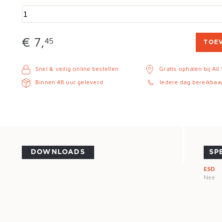
€ 7,
45
TOE
Snel & veilig online bestellen
Gratis ophalen bij All
Binnen 48 uur geleverd
Iedere dag bereikbaa
DOWNLOADS
SP
ESD
Nee