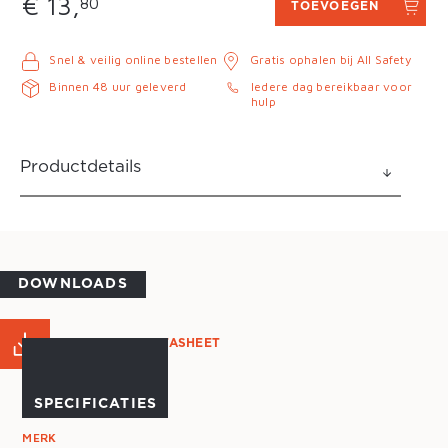
€ 13,
80
TOEVOEGEN
Snel & veilig online bestellen
Gratis ophalen bij All Safety
Binnen 48 uur geleverd
Iedere dag bereikbaar voor
hulp
Productdetails
DOWNLOADS
PRODUCT DATASHEET
SPECIFICATIES
MERK