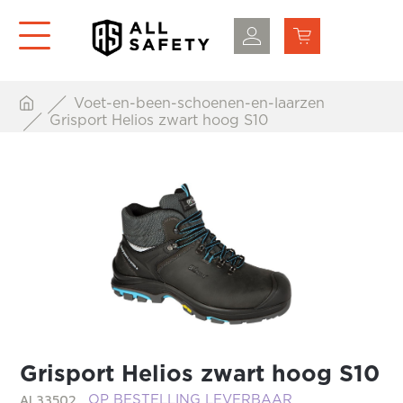
Voet-en-been-schoenen-en-laarzen
Grisport Helios zwart hoog S10
Grisport Helios zwart hoog S10
AL33502
OP BESTELLING LEVERBAAR