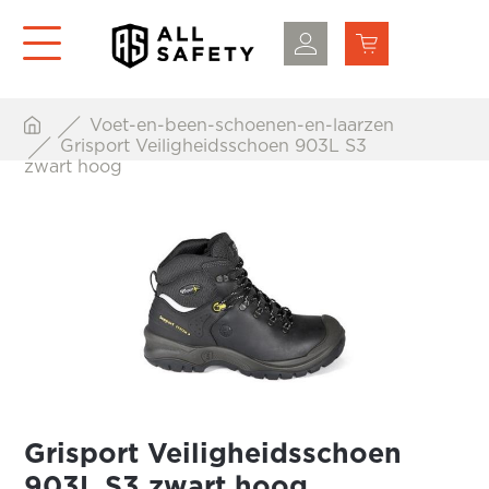
Voet-en-been-schoenen-en-laarzen
Grisport Veiligheidsschoen 903L S3
zwart hoog
Grisport Veiligheidsschoen
903L S3 zwart hoog