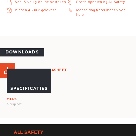
Snel & veilig online bestellen
Gratis ophalen bij All Safety
Binnen 48 uur geleverd
Iedere dag bereikbaar voor
hulp
DOWNLOADS
PRODUCT DATASHEET
SPECIFICATIES
MERK
Grisport
ALL SAFETY