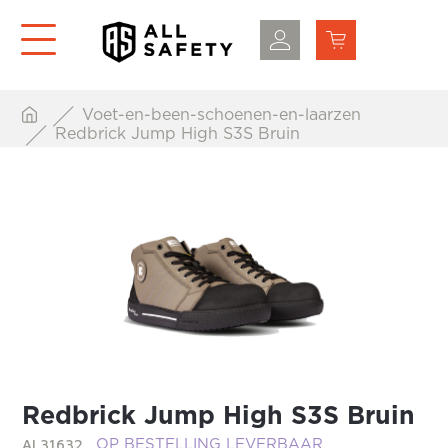
Voet-en-been-schoenen-en-laarzen
Redbrick Jump High S3S Bruin
Redbrick Jump High S3S Bruin
AL31632
OP BESTELLING LEVERBAAR