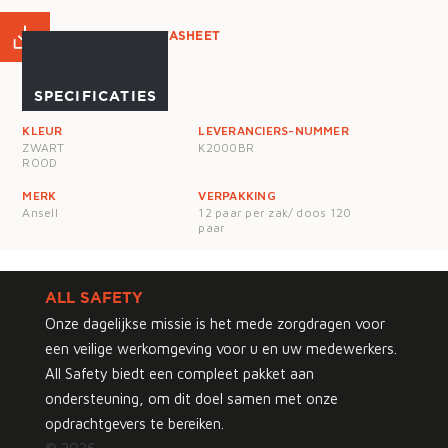
PRODUCT DATASHEET
SPECIFICATIES
KLEUR
LEVERANCIERS-NUMMER
ZWART
K2000BR
ROOD
MERK
VERPAKKING
Ansell
12 paar per zak/ doos 120
paar
ALL SAFETY
Onze dagelijkse missie is het mede zorgdragen voor
een veilige werkomgeving voor u en uw medewerkers.
All Safety biedt een compleet pakket aan
ondersteuning, om dit doel samen met onze
opdrachtgevers te bereiken.