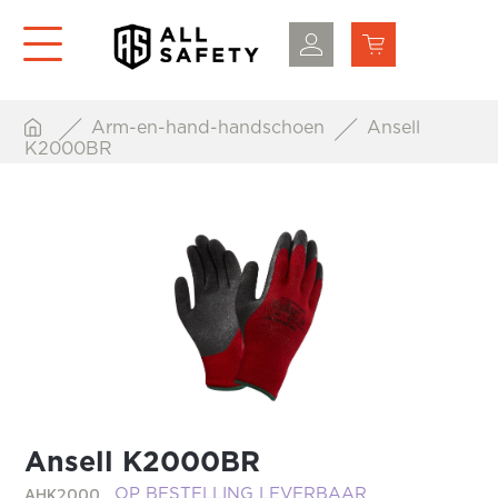
Arm-en-hand-handschoen
Ansell
K2000BR
Ansell K2000BR
AHK2000
OP BESTELLING LEVERBAAR