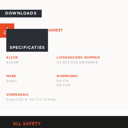
DOWNLOADS
PRODUCT DATASHEET
SPECIFICATIES
KLEUR
LEVERANCIERS-NUMMER
BLAUW
93-853-EUA WBX96818
MERK
NORMERING
Ansell
EN 374
EN 1149
VERPAKKING
Doos à 50 st. mt 11,5-12 40st.
ALL SAFETY