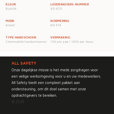
KLEUR
LEVERANCIERS-NUMMER
BLAUW
92-670
MERK
NORMERING
Ansell
EN 374
TYPE HANDSCHOEN
VERPAKKING
Chemicaliën handschoenen
100 per pak / 1000 per doos
ALL SAFETY
Onze dagelijkse missie is het mede zorgdragen voor
een veilige werkomgeving voor u en uw medewerkers.
All Safety biedt een compleet pakket aan
ondersteuning, om dit doel samen met onze
opdrachtgevers te bereiken.
© 2026