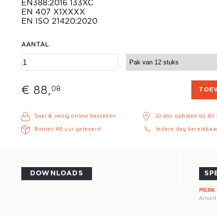
EN388:2016 133XC
EN 407 X1XXXX
EN ISO 21420:2020
AANTAL
€ 88,
08
TOE
Snel & veilig online bestellen
Gratis ophalen bij All
Binnen 48 uur geleverd
Iedere dag bereikbaa
DOWNLOADS
SP
MERK
Ansell