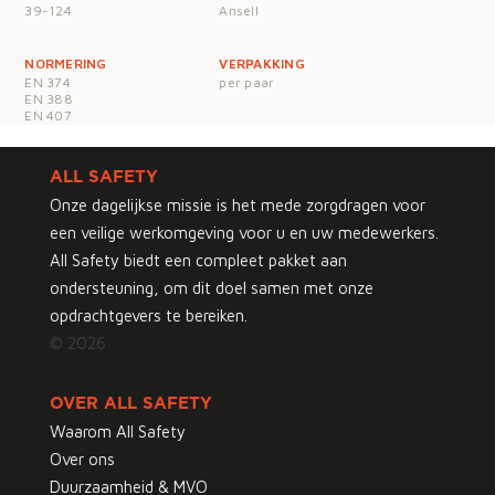
39-124
Ansell
NORMERING
VERPAKKING
EN 374
per paar
EN 388
EN 407
ALL SAFETY
Onze dagelijkse missie is het mede zorgdragen voor
een veilige werkomgeving voor u en uw medewerkers.
All Safety biedt een compleet pakket aan
ondersteuning, om dit doel samen met onze
opdrachtgevers te bereiken.
© 2026
OVER ALL SAFETY
Waarom All Safety
Over ons
Duurzaamheid & MVO