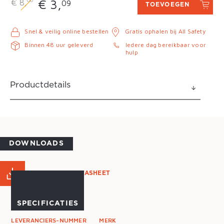
00
€ 3,
€ 8,
09
TOEVOEGEN
Snel & veilig online bestellen
Gratis ophalen bij All Safety
Binnen 48 uur geleverd
Iedere dag bereikbaar voor
hulp
Productdetails
DOWNLOADS
PRODUCT DATASHEET
SPECIFICATIES
LEVERANCIERS-NUMMER
MERK