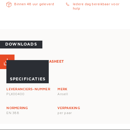
Binnen 48 uur geleverd
Iedere dag bereikbaar voor
hulp
DOWNLOADS
PRODUCT DATASHEET
SPECIFICATIES
LEVERANCIERS-NUMMER
MERK
PLX00400
Ansell
NORMERING
VERPAKKING
EN 388
per paar