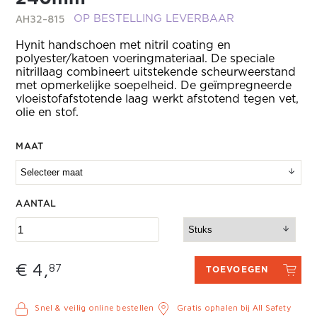
AH32-815
OP BESTELLING LEVERBAAR
Hynit handschoen met nitril coating en
polyester/katoen voeringmateriaal. De speciale
nitrillaag combineert uitstekende scheurweerstand
met opmerkelijke soepelheid. De geïmpregneerde
vloeistofafstotende laag werkt afstotend tegen vet,
olie en stof.
MAAT
AANTAL
€ 4,
87
TOEVOEGEN
Snel & veilig online bestellen
Gratis ophalen bij All Safety