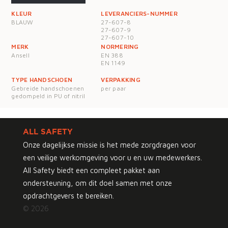
KLEUR
LEVERANCIERS-NUMMER
BLAUW
27-607-8
27-607-9
27-607-10
MERK
NORMERING
Ansell
EN 388
EN 1149
TYPE HANDSCHOEN
VERPAKKING
Gebreide handschoenen
per paar
gedompeld in PU of nitril
ALL SAFETY
Onze dagelijkse missie is het mede zorgdragen voor
een veilige werkomgeving voor u en uw medewerkers.
All Safety biedt een compleet pakket aan
ondersteuning, om dit doel samen met onze
opdrachtgevers te bereiken.
© 2026