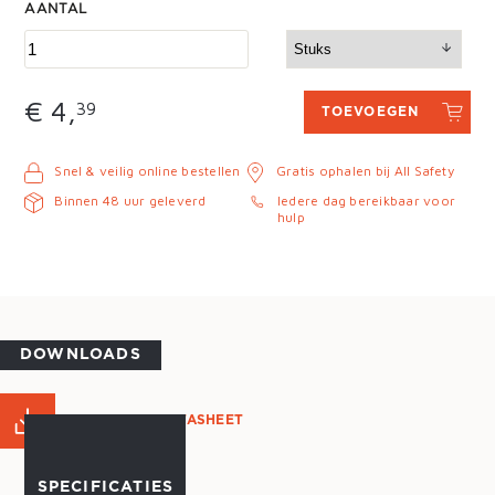
AANTAL
€ 4,
39
TOEVOEGEN
Snel & veilig online bestellen
Gratis ophalen bij All Safety
Binnen 48 uur geleverd
Iedere dag bereikbaar voor
hulp
DOWNLOADS
PRODUCT DATASHEET
SPECIFICATIES