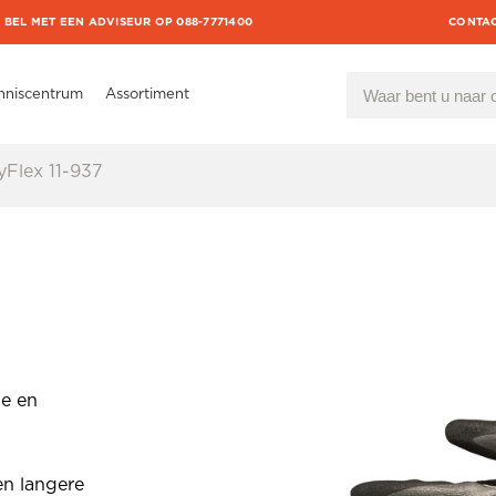
BEL MET EEN ADVISEUR OP 088-7771400
CONTA
nniscentrum
Assortiment
yFlex 11-937
ie en
en langere