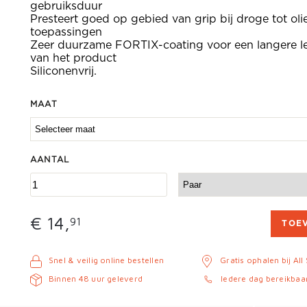
gebruiksduur
Presteert goed op gebied van grip bij droge tot oli
toepassingen
Zeer duurzame FORTIX-coating voor een langere l
van het product
Siliconenvrij.
MAAT
AANTAL
€ 14,
91
TOE
Snel & veilig online bestellen
Gratis ophalen bij All
Binnen 48 uur geleverd
Iedere dag bereikbaa