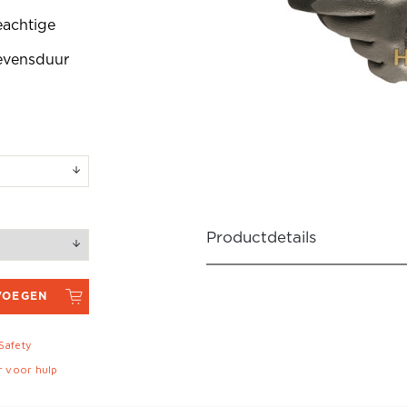
eachtige
evensduur
Productdetails
VOEGEN
 Safety
r voor hulp