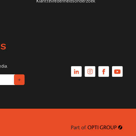
Klanttevredenheidsonderzoek
WS
edia.