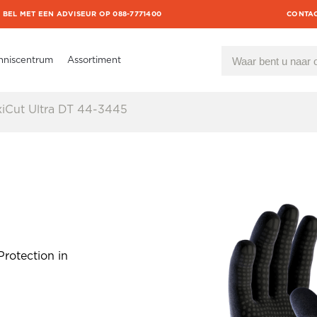
BEL MET EEN ADVISEUR OP 088-7771400
CONTA
nniscentrum
Assortiment
Cut Ultra DT 44-3445
rotection in