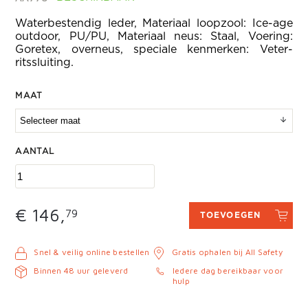
Waterbestendig leder, Materiaal loopzool: Ice-age
outdoor, PU/PU, Materiaal neus: Staal, Voering:
Goretex, overneus, speciale kenmerken: Veter-
ritssluiting.
MAAT
AANTAL
€ 146,
79
TOEVOEGEN
Snel & veilig online bestellen
Gratis ophalen bij All Safety
Binnen 48 uur geleverd
Iedere dag bereikbaar voor
hulp