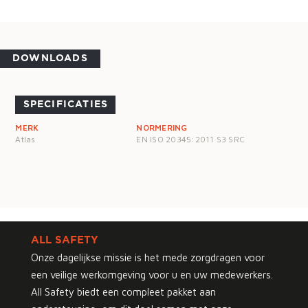
DOWNLOADS
SPECIFICATIES
MERK
NORMERING
Atlas
EN ISO 20345:2011 S3 SRC
ALL SAFETY
Onze dagelijkse missie is het mede zorgdragen voor
een veilige werkomgeving voor u en uw medewerkers.
All Safety biedt een compleet pakket aan