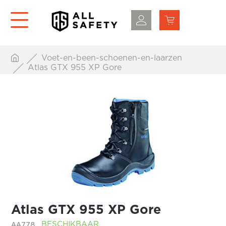
Voet-en-been-schoenen-en-laarzen
Atlas GTX 955 XP Gore
Atlas GTX 955 XP Gore
AA778
BESCHIKBAAR