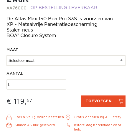
AA76000
OP BESTELLING LEVERBAAR
De Atlas Max 150 Boa Pro S3S is voorzien van:
XP - Metaalvrije Penetratiebescherming
Stalen neus
BOA® Closure System
MAAT
AANTAL
€ 119,
57
TOEVOEGEN
Snel & veilig online bestellen
Gratis ophalen bij All Safety
Binnen 48 uur geleverd
Iedere dag bereikbaar voor
hulp