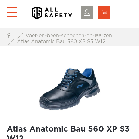
Voet-en-been-schoenen-en-laarzen
Atlas Anatomic Bau 560 XP S3 W12
Atlas Anatomic Bau 560 XP S3
W12