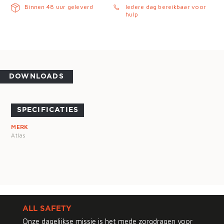
Binnen 48 uur geleverd
Iedere dag bereikbaar voor
hulp
DOWNLOADS
SPECIFICATIES
MERK
Atlas
ALL SAFETY
Onze dagelijkse missie is het mede zorgdragen voor