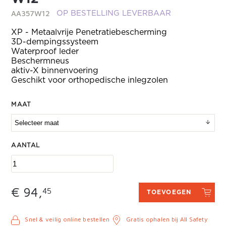
AA357W12
OP BESTELLING LEVERBAAR
XP - Metaalvrije Penetratiebescherming
3D-dempingssysteem
Waterproof leder
Beschermneus
aktiv-X binnenvoering
Geschikt voor orthopedische inlegzolen
MAAT
AANTAL
€ 94,
45
TOEVOEGEN
Snel & veilig online bestellen
Gratis ophalen bij All Safety