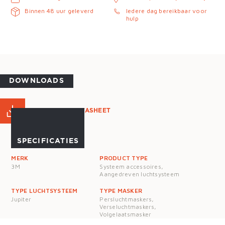
Binnen 48 uur geleverd
Iedere dag bereikbaar voor
hulp
DOWNLOADS
PRODUCT DATASHEET
SPECIFICATIES
MERK
PRODUCT TYPE
3M
Systeem accessoires,
Aangedreven luchtsysteem
TYPE LUCHTSYSTEEM
TYPE MASKER
Jupiter
Persluchtmaskers,
Verseluchtmaskers,
Volgelaatsmasker