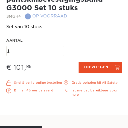
G3000 Set 10 stuks
3MGH4
OP VOORRAAD
1
Set van 10 stuks
AANTAL
€ 101,
86
TOEVOEGEN
Snel & veilig online bestellen
Gratis ophalen bij All Safety
Binnen 48 uur geleverd
Iedere dag bereikbaar voor
hulp