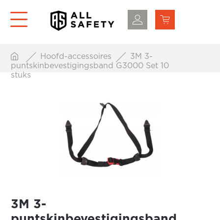
Hoofd-accessoires
3M 3-
puntskinbevestigingsband G3000 Set 10
stuks
3M 3-
puntskinbevestigingsband