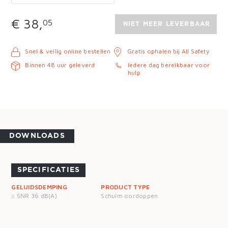
€ 38,
05
NIET MEER LEVERBAAR
Snel & veilig online bestellen
Gratis ophalen bij All Safety
Binnen 48 uur geleverd
Iedere dag bereikbaar voor
hulp
DOWNLOADS
SPECIFICATIES
GELUIDSDEMPING
PRODUCT TYPE
≥ SNR 36 dB(A)
Schuim oordoppen