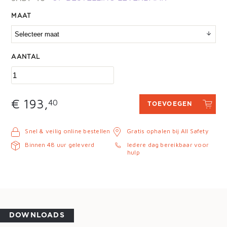
MAAT
AANTAL
€ 193,
40
TOEVOEGEN
Snel & veilig online bestellen
Gratis ophalen bij All Safety
Binnen 48 uur geleverd
Iedere dag bereikbaar voor
hulp
DOWNLOADS