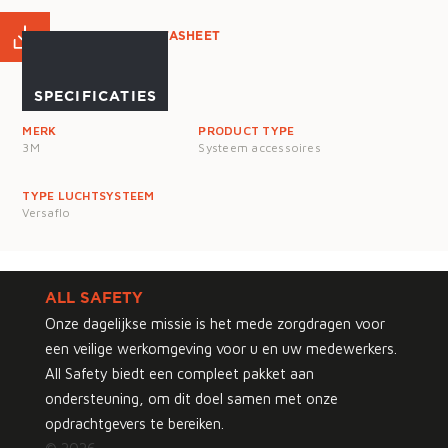
PRODUCT DATASHEET
SPECIFICATIES
MERK
PRODUCT TYPE
3M
Systeem accessoires
TYPE LUCHTSYSTEEM
Versaflo
ALL SAFETY
Onze dagelijkse missie is het mede zorgdragen voor
een veilige werkomgeving voor u en uw medewerkers.
All Safety biedt een compleet pakket aan
ondersteuning, om dit doel samen met onze
opdrachtgevers te bereiken.