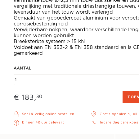
kernmanteltouw Ø12,5 mm touw dat sterker en duur
vergelijking met traditionele driestrengige touwen
levensduur van het touw wordt verlengd
Gemaakt van gepoedercoat aluminium voor verbet
corrosiebestendigheid
Verwijderbare nokpen, waardoor verschillende len
kunnen worden gebruikt
Breeksterkte systeem > 15 kN
Voldoet aan EN 353-2 & EN 358 standaard en is C
gemarkeerd
AANTAL
€ 183,
30
TOE
Snel & veilig online bestellen
Gratis ophalen bij All
Binnen 48 uur geleverd
Iedere dag bereikbaa