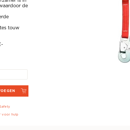
zamer is in
, waardoor de
erde
gtes touw
E-
VOEGEN
 Safety
r voor hulp