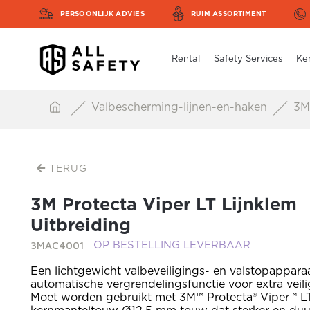
PERSOONLIJK ADVIES
RUIM ASSORTIMENT
Rental
Safety Services
Ke
Valbescherming-lijnen-en-haken
3M 
TERUG
3M Protecta Viper LT Lijnklem
Uitbreiding
3MAC4001
OP BESTELLING LEVERBAAR
Een lichtgewicht valbeveiligings- en valstopappara
automatische vergrendelingsfunctie voor extra veil
Moet worden gebruikt met 3M™ Protecta® Viper™ L