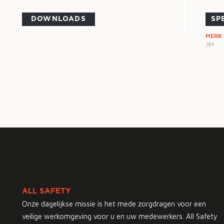
DOWNLOADS
SP
MERK
3M
ALL SAFETY
Onze dagelijkse missie is het mede zorgdragen voor een
veilige werkomgeving voor u en uw medewerkers. All Safety