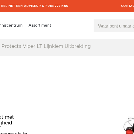
BEL MET EEN ADVISEUR OP 088-7771400
CONTA
nniscentrum
Assortiment
Protecta Viper LT Lijnklem Uitbreiding
at met
igheid
T