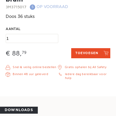
3M3715017
OP VOORRAAD
5
Doos 36 stuks
AANTAL
€ 88,
79
TOEVOEGEN
Snel & veilig online bestellen
Gratis ophalen bij All Safety
Binnen 48 uur geleverd
Iedere dag bereikbaar voor
hulp
DOWNLOADS