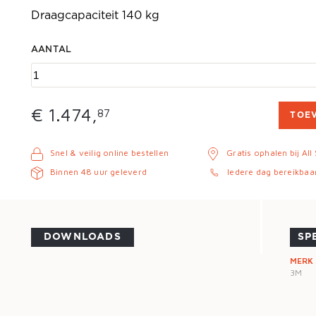
Draagcapaciteit 140 kg
AANTAL
€ 1.
474,
87
TOE
Snel & veilig online bestellen
Gratis ophalen bij All
Binnen 48 uur geleverd
Iedere dag bereikbaa
DOWNLOADS
SP
MERK
3M