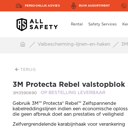
PERSOONLIJK ADVIES
RUIM ASSORTIMENT
Rental
Safety Services
Ke
Valbescherming-lijnen-en-haken
3M 
TERUG
3M Protecta Rebel valstopblo
3M3590690
OP BESTELLING LEVERBAAR
Gebruik 3M™ Protecta® Rebel™ Zelfspannende
kabelreddingslijnen indien een economische oplossi
die geen afbreuk doet aan prestaties of veiligheid
Zelfvergrendelende karabijnhaak voor verankering