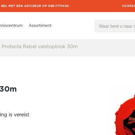
BEL MET EEN ADVISEUR OP 088-7771400
CONTA
nniscentrum
Assortiment
Protecta Rebel valstopblok 30m
k 30m
ng is vereist