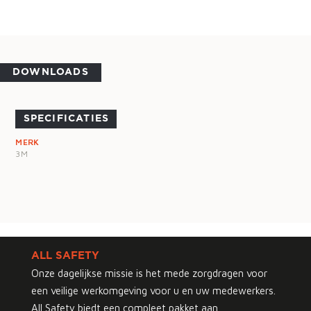
DOWNLOADS
SPECIFICATIES
MERK
3M
ALL SAFETY
Onze dagelijkse missie is het mede zorgdragen voor
een veilige werkomgeving voor u en uw medewerkers.
All Safety biedt een compleet pakket aan