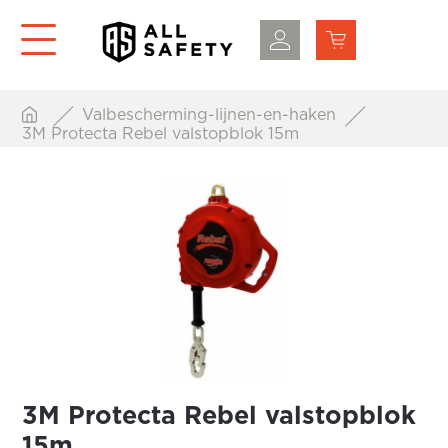
Valbescherming-lijnen-en-haken
3M Protecta Rebel valstopblok 15m
3M Protecta Rebel valstopblok
15m