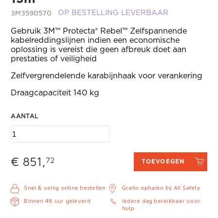
3M3590570
OP BESTELLING LEVERBAAR
Gebruik 3M™ Protecta® Rebel™ Zelfspannende
kabelreddingslijnen indien een economische
oplossing is vereist die geen afbreuk doet aan
prestaties of veiligheid
Zelfvergrendelende karabijnhaak voor verankering
Draagcapaciteit 140 kg
AANTAL
€ 851,
72
TOEVOEGEN
Snel & veilig online bestellen
Gratis ophalen bij All Safety
Binnen 48 uur geleverd
Iedere dag bereikbaar voor
hulp