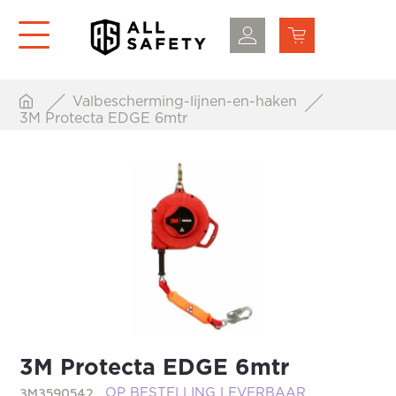
Valbescherming-lijnen-en-haken
3M Protecta EDGE 6mtr
3M Protecta EDGE 6mtr
3M3590542
OP BESTELLING LEVERBAAR