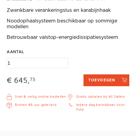
Zwenkbare verankeringslus en karabijnhaak
Noodophaalsysteem beschikbaar op sommige
modellen
Betrouwbaar valstop-energiedissipatiesysteem
AANTAL
€ 645,
73
TOEVOEGEN
Snel & veilig online bestellen
Gratis ophalen bij All Safety
Binnen 48 uur geleverd
Iedere dag bereikbaar voor
hulp