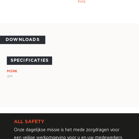
hulp
DOWNLOADS
SPECIFICATIES
MERK
3M
ALL SAFETY
Onze dagelijkse missie is het mede zorgdragen voor
een veilige werkomgeving voor u en uw medewerkers.