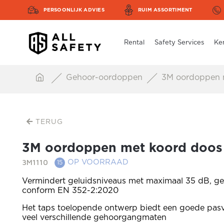
PERSOONLIJK ADVIES
RUIM ASSORTIMENT
Rental
Safety Services
Ke
Gehoor-oordoppen
3M oordoppen m
TERUG
3M oordoppen met koord doos
3M1110
OP VOORRAAD
15
Vermindert geluidsniveaus met maximaal 35 dB, ge
conform EN 352-2:2020
Het taps toelopende ontwerp biedt een goede pas
veel verschillende gehoorgangmaten