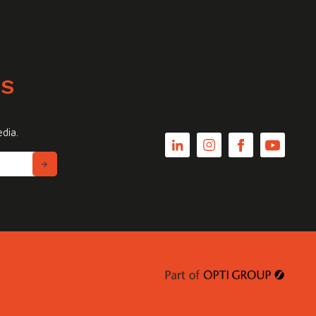
WS
edia.