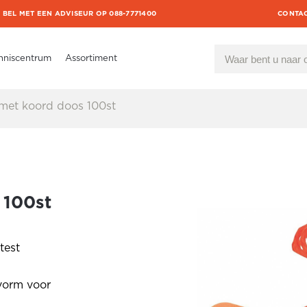
BEL MET EEN ADVISEUR OP 088-7771400
CONTA
nniscentrum
Assortiment
et koord doos 100st
 100st
test
vorm voor