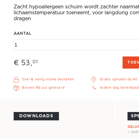
Zacht hypoallergeen schuim wordt zachter naarma
lichaamstemperatuur toeneemt, voor langdurig com
dragen
AANTAL
€ 53,
01
TOE
Snel & veilig online bestellen
Gratis ophalen bij All
Binnen 48 uur geleverd
Iedere dag bereikbaa
DOWNLOADS
SP
GELU
≥ SNR