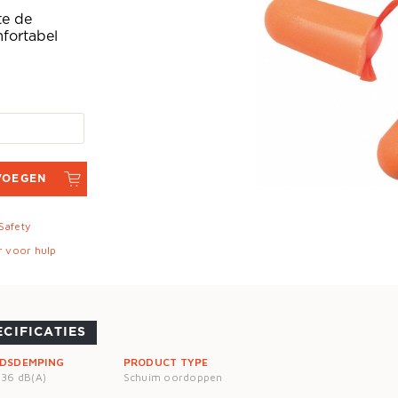
te de
fortabel
VOEGEN
 Safety
r voor hulp
ECIFICATIES
IDSDEMPING
PRODUCT TYPE
 36 dB(A)
Schuim oordoppen