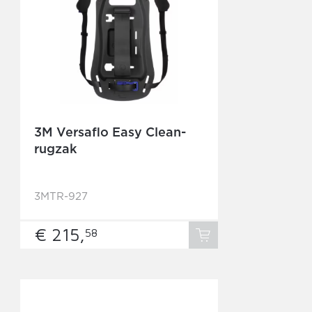
3M Versaflo Easy Clean-
rugzak
3MTR-927
€ 215,
58