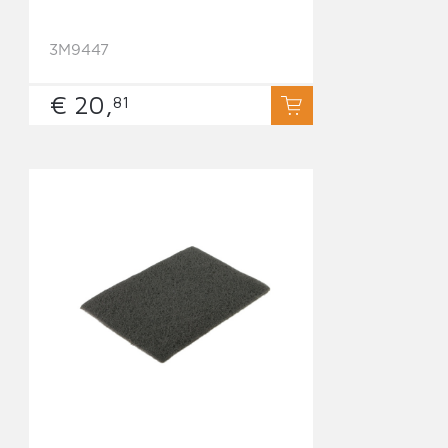
3M9447
€ 20,
81