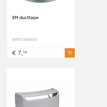
3M ducttape
3MP3334850S
€ 7,
14