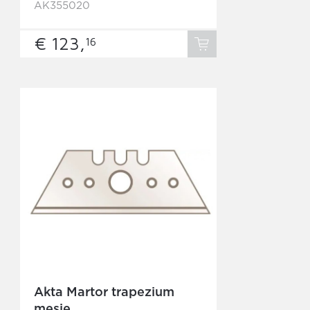
AK355020
€ 123,
16
Akta Martor trapezium
mesje