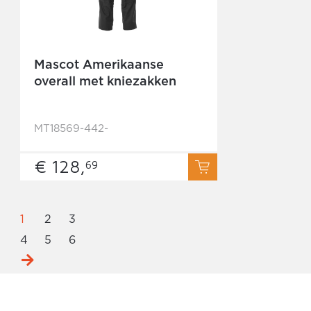
Mascot Amerikaanse
overall met kniezakken
MT18569-442-
€ 128,
69
1
2
3
4
5
6