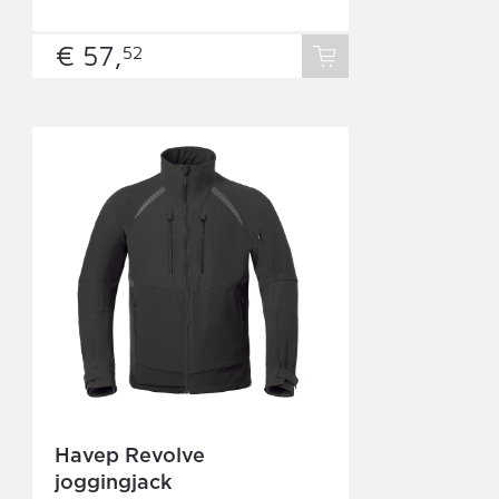
€ 57,
52
Havep Revolve
joggingjack