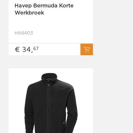
Havep Bermuda Korte
Werkbroek
HA8403
€ 34,
67