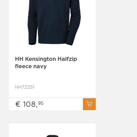
HH Kensington Halfzip
fleece navy
HH72251
€ 108,
95