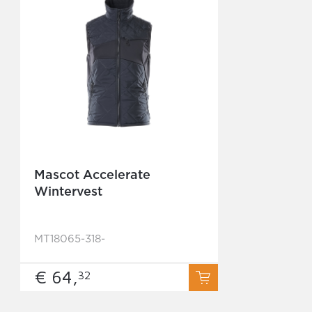
Mascot Accelerate
Wintervest
MT18065-318-
€ 64,
32