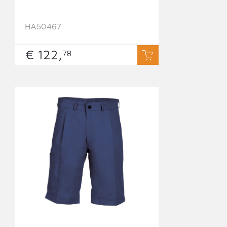
HA50467
€ 122,
78