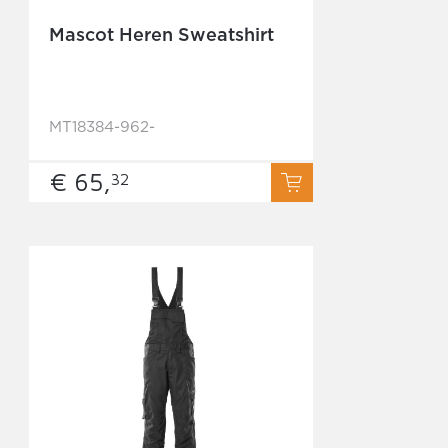
Mascot Heren Sweatshirt
MT18384-962-
€ 65,
32