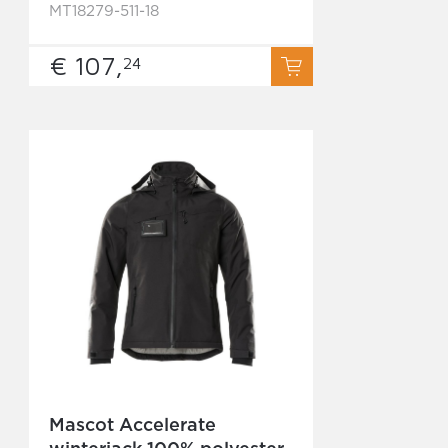
MT18279-511-18
€ 107,
24
Mascot Accelerate