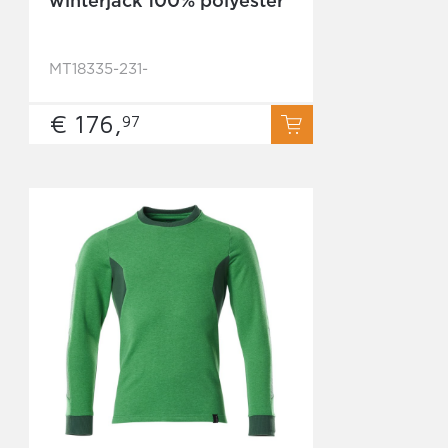
winterjack 100% polyester
MT18335-231-
€ 176,
97