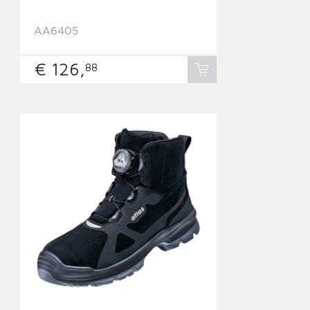
AA6405
€ 126,
88