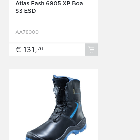
Atlas Fash 6905 XP Boa
S3 ESD
AA78000
€ 131,
70