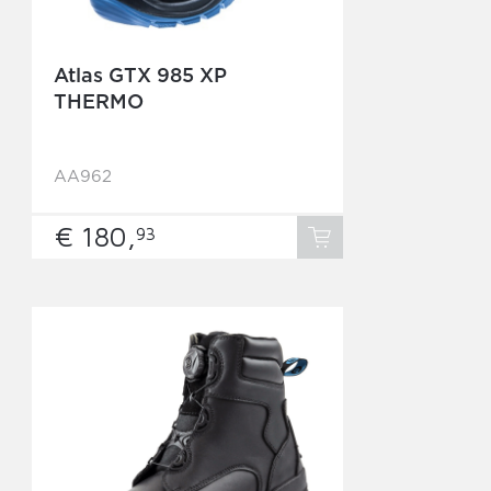
Atlas GTX 985 XP
THERMO
AA962
€ 180,
93