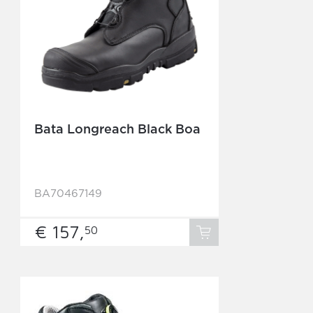
Bata Longreach Black Boa
BA70467149
€ 157,
50