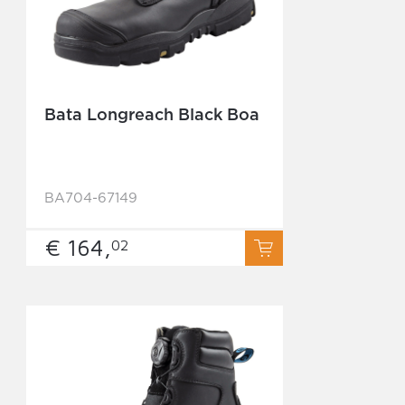
Bata Longreach Black Boa
BA704-67149
€ 164,
02