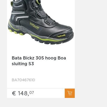
Bata Bickz 305 hoog Boa
sluiting S3
BA70467610
€ 148,
07