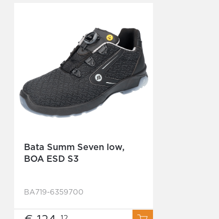
Bata Summ Seven low,
BOA ESD S3
BA719-6359700
€ 124,
12