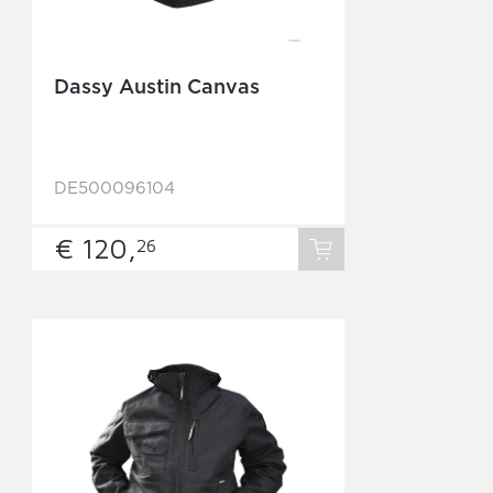
Dassy Austin Canvas
DE500096104
€ 120,
26