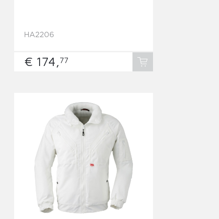
HA2206
€ 174,
77