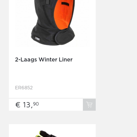
2-Laags Winter Liner
ER6852
€ 13,
90