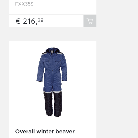
FXX35S
€ 216,
38
Overall winter beaver