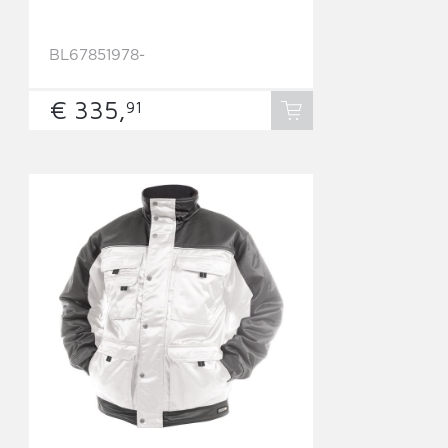
BL67851978-
€ 335,
91