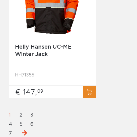
Helly Hansen UC-ME
Winter Jack
HH71355
€ 147,
09
1
2
3
4
5
6
7