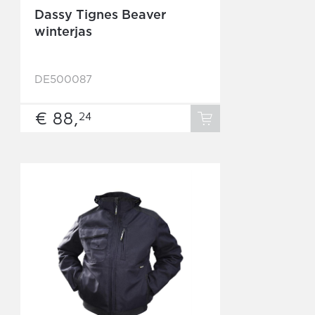
Dassy Tignes Beaver
winterjas
DE500087
€ 88,
24