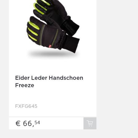
Eider Leder Handschoen
Freeze
FXFG645
€ 66,
54