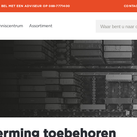
BEL MET EEN ADVISEUR OP 088-7771400
CONTA
nniscentrum
Assortiment
rming toebehoren