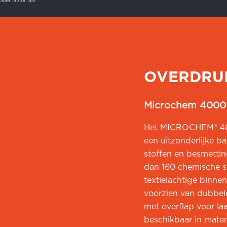
m. ademautomaat
OVERDRU
Microchem 4000
Het MICROCHEM® 400
een uitzonderlijke b
stoffen en besmettin
dan 160 chemische st
textielachtige binne
voorzien van dubbel
met overflap voor la
beschikbaar in mate