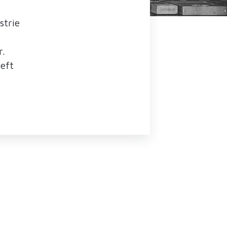
strie
r.
eft