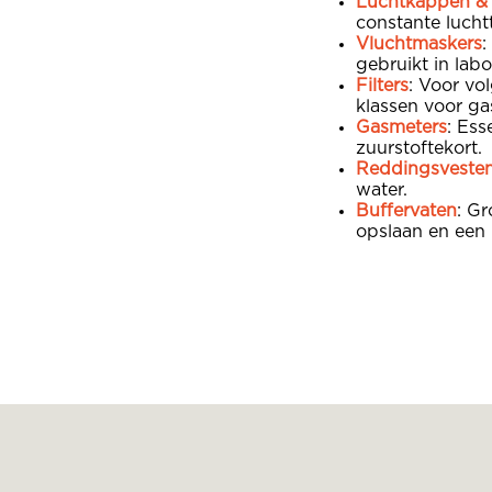
Luchtkappen &
constante lucht
Vluchtmaskers
:
gebruikt in labo
Filters
: Voor vo
klassen voor ga
Gasmeters
: Ess
zuurstoftekort.
Reddingsveste
water.
Buffervaten
: Gr
opslaan en een 