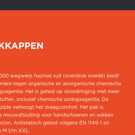
KKAPPEN
0 wegwerp hazmat suit (overdruk overall) biedt
arrière tegen organische en anorganische chemische
gsagentia. Het is getest op doordringing met meer
offen, inclusief chemische oorlogsagentia. De
nzijde verhoogt het draagcomfort. Het pak is
e mouwafsluiting voor handschoenen en sokken
arzen. Antistatisch getest volgens EN 1149-1 en
n M t/m XXL.