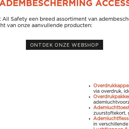
ADEMBESCHERMING ACCES
t All Safety een breed assortiment van adembesch
cht van onze aanvullende producten:
ONTDEK ONZE WEBSHOP
Overdrukkappe
via overdruk, i
Overdrukpakke
ademluchtvoorzi
Ademluchttoest
zuurstoftekort,
Ademluchtfless
in verschillend