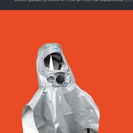
*werkduur gebaseerd op verbruik van 75 liter per minuut met volgelaatsmasker i.c.