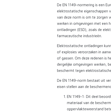
De EN 1149-normering is een Eur
elektrostatische eigenschappen 
van deze norm is om te zorgen vo
werken in omgevingen met een ho
ontladingen (ESD), zoals de elek
farmaceutische industrieën.
Elektrostatische ontladingen kunn
of explosies veroorzaken in aan
of gassen. Om deze redenen is he
dergelijke omgevingen werken, b
beschermt tegen elektrostatische
De EN 1149-norm bestaat uit versc
eisen stellen aan de beschermend
EN 1149-1: Dit deel beoor
materiaal van de bescherme
oppervlakteweerstand betek