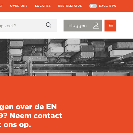
CT
OVER ONS
LOCATIES
BESTELSTATUS
EXCL. BTW
gen over de EN
9? Neem contact
 ons op.