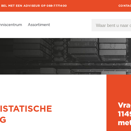
BEL MET EEN ADVISEUR OP 088-7771400
CONTA
nniscentrum
Assortiment
Vra
TISTATISCHE
114
G
met