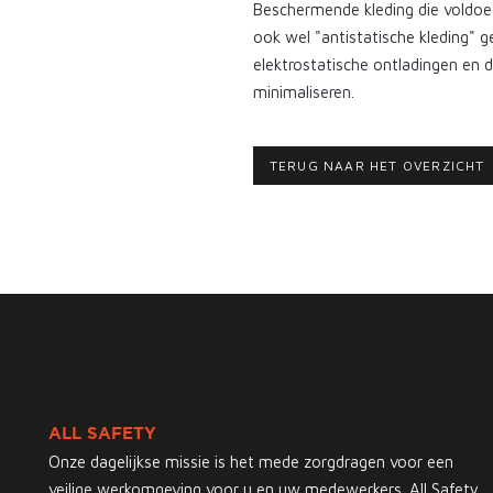
Beschermende kleding die voldo
ook wel "antistatische kleding" 
elektrostatische ontladingen en 
minimaliseren.
TERUG NAAR HET OVERZICHT
ALL SAFETY
Onze dagelijkse missie is het mede zorgdragen voor een
veilige werkomgeving voor u en uw medewerkers. All Safety