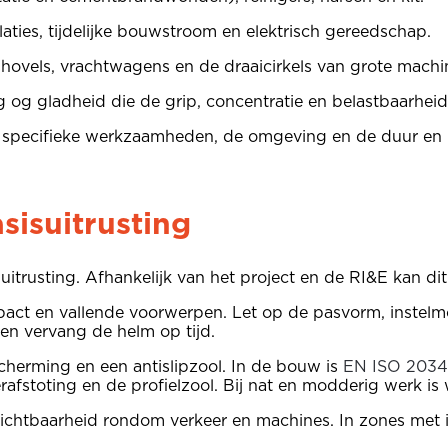
allaties, tijdelijke bouwstroom en elektrisch gereedschap.
 shovels, vrachtwagens en de draaicirkels van grote machi
ng og gladheid die de grip, concentratie en belastbaarhei
 specifieke werkzaamheden, de omgeving en de duur en int
sisuitrusting
trusting. Afhankelijk van het project en de RI&E kan di
pact en vallende voorwerpen. Let op de pasvorm, instelmo
en vervang de helm op tijd.
herming en een antislipzool. In de bouw is
EN ISO 2034
afstoting en de profielzool. Bij nat en modderig werk is
zichtbaarheid rondom verkeer en machines. In zones met in