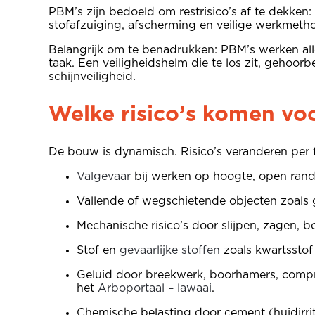
PBM’s zijn bedoeld om restrisico’s af te dekken:
stofafzuiging, afscherming en veilige werkmeth
Belangrijk om te benadrukken: PBM’s werken all
taak. Een veiligheidshelm die te los zit, gehoo
schijnveiligheid.
Welke risico’s komen vo
De bouw is dynamisch. Risico’s veranderen per f
Valgevaar
bij werken op hoogte, open rande
Vallende of wegschietende objecten zoals g
Mechanische risico’s door slijpen, zagen, b
Stof en
gevaarlijke stoffen
zoals kwartsstof 
Geluid door breekwerk, boorhamers, compre
het
Arboportaal – lawaai
.
Chemische belasting door cement (huidirrit