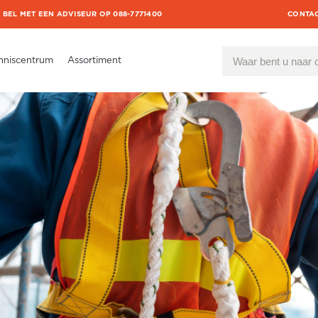
BEL MET EEN ADVISEUR OP 088-7771400
CONTA
nniscentrum
Assortiment