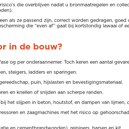
 risico’s die overblijven nadat u bronmaatregelen en coll
oden).
een als ze passend zijn, correct worden gedragen, goed
rbescherming die “even af” gaat bij kortstondig lawaai of
or in de bouw?
ase og per onderaannemer. Toch keren een aantal gevaren
n, steigers, ladders en sparingen.
ereedschap, puin, hijslasten en bevestigingsmateriaal.
oren en knellen of snijden aan scherpe randen.
bij het slijpen in beton, houtstof, en dampen van lijmen,
ssoren en zaagmachines met het risico op gehoorschade. 
atie en cementbrandwonden), reinigers, harsen en kit.