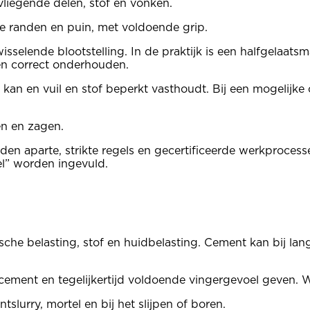
vliegende delen, stof en vonken.
e randen en puin, met voldoende grip.
sselende blootstelling. In de praktijk is een halfgelaat
n correct onderhouden.
an en vuil en stof beperkt vasthoudt. Bij een mogelijke 
en en zagen.
gelden aparte, strikte regels en gecertificeerde werkproce
l” worden ingevuld.
he belasting, stof en huidbelasting. Cement kan bij langdu
ment en tegelijkertijd voldoende vingergevoel geven. Wi
lurry, mortel en bij het slijpen of boren.