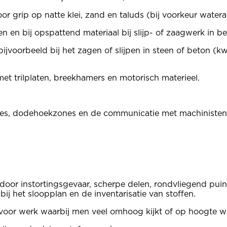
or grip op natte klei, zand en taluds (bij voorkeur watera
n en bij opspattend materiaal bij slijp- of zaagwerk in be
jvoorbeeld bij het zagen of slijpen in steen of beton (k
et trilplaten, breekhamers en motorisch materieel.
utes, dodehoekzones en de communicatie met machinisten.
s door instortingsgevaar, scherpe delen, rondvliegend pui
j het sloopplan en de inventarisatie van stoffen.
voor werk waarbij men veel omhoog kijkt of op hoogte w