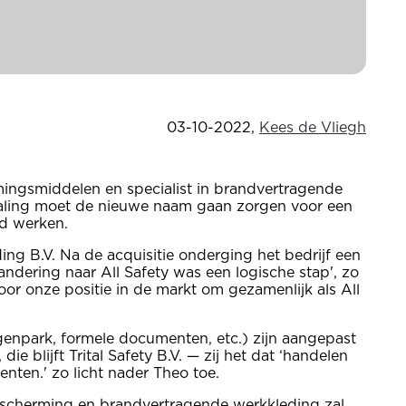
03-10-2022
,
Kees de Vliegh
rmingsmiddelen en specialist in brandvertragende
raling moet de nieuwe naam gaan zorgen voor een
nd werken.
ng B.V. Na de acquisitie onderging het bedrijf een
ndering naar All Safety was een logische stap', zo
oor onze positie in de markt om gezamenlijk als All
wagenpark, formele documenten, etc.) zijn aangepast
ie blijft Trital Safety B.V. — zij het dat ‘handelen
ten.' zo licht nader Theo toe.
bescherming en brandvertragende werkkleding zal