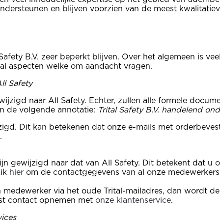
 ondersteunen en blijven voorzien van de meest kwalitati
 Safety B.V. zeer beperkt blijven. Over het algemeen is v
antal aspecten welke om aandacht vragen.
ll Safety
jzigd naar All Safety. Echter, zullen alle formele docum
van de volgende annotatie:
Trital Safety B.V. handelend on
igd. Dit kan betekenen dat onze e-mails met orderbevest
t.
jn gewijzigd naar dat van All Safety. Dit betekent dat 
lik
hier
om de contactgegevens van al onze medewerkers i
medewerker via het oude Trital-mailadres, dan wordt de
rust contact opnemen met
onze klantenservice
.
vices