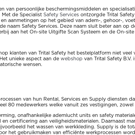
eren van persoonlijke beschermingsmiddelen en specialis
. Met de Specialist
Safety Services
ontzorgde Trital Safety
d en aanmetingen op het gebied van adem-, gehoor-, voe
 de naam Safety Services. Deze naam sluit beter aan op d
rbij aan het On-site Uitgifte Scan Systeem en de On-site
hop klanten van Trital Safety het bestelplatform niet veel
 Het unieke aspect aan de
webshop
van Trital Safety B.V
satorische wensen.
kprocessen van hun Rental, Services en Supply diensten d
el 80 medewerkers welke vanuit zes vestigingen, zowel i
erming, onafhankelijke ademlucht units en safety materia
 en certificering aan veiligheidsmaterialen. Daarnaast man
bijvoorbeeld het wassen van werkkleding. Supply is de tot
oor het gebruikmaken van efficiënte werkprocessen word