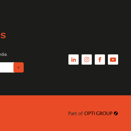
WS
edia.