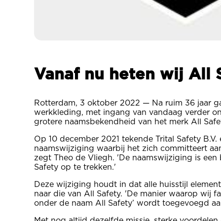
Vanaf nu heten wij All
Rotterdam, 3 oktober 2022 — Na ruim 36 jaar gaa
werkkleding, met ingang van vandaag verder on
grotere naamsbekendheid van het merk All Safet
Op 10 december 2021 tekende Trital Safety B.V. 
naamswijziging waarbij het zich committeert aan
zegt Theo de Vliegh. 'De naamswijziging is een 
Safety op te trekken.'
Deze wijziging houdt in dat alle huisstijl eleme
naar die van All Safety. 'De manier waarop wij fac
onder de naam All Safety’ wordt toegevoegd aan
Met nog altijd dezelfde missie, sterke voordel