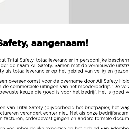
 Safety, aangenaam!
t Trital Safety, totaalleverancier in persoonlijke besche
der de naam All Safety. Samen met de vernieuwde uitst
y als totaalleverancier op het gebied van veilig en gezo
een overeenkomst voor de overname door All Safety Holdi
 de commerciële uitingen van het moederbedrijf. 'De vera
bewuste keuze die goed is voor het bedrijf. Het is goed v
nten van Trital Safety (bijvoorbeeld het briefpapier, het 
tureren verandert echter niet. Net als onze bedrijfsnaam, d
 facturen, orderbevestigingen en andere formele documen
en en veel inhoudelijke expertise op het gebied van adem